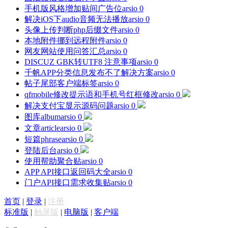
手机版风格增加贴间广告位
arsio
0
解决iOS下audio音频无法播放
arsio
0
头像上传判断php后缀文件
arsio
0
本地附件挪到远程附件
arsio
0
网友网站使用问答汇总
arsio
0
DISCUZ GBK转UTF8 注意事项
arsio
0
千帆APP分类信息发布不了解决方案
arsio
0
帖子尾部客户端标签
arsio
0
qfmobile修改提示语和手机号红框修改
arsio
0
解决支付宝显示源码问题
arsio
0
图库album
arsio
0
文章article
arsio
0
短篇phrase
arsio
0
登陆后台
arsio
0
使用帮助聚合贴
arsio
0
APP API接口返回码大全
arsio
0
门户API接口需求收集贴
arsio
0
首页
|
登录
|
注册
标准版
|
触屏版
|
电脑版
|
客户端