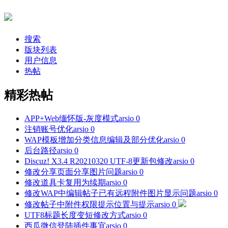
搜索
版块列表
用户信息
热帖
精彩热帖
APP+Web缅怀版-灰度模式
arsio
0
注销账号优化
arsio
0
WAP模板增加分类信息编辑及部分优化
arsio
0
后台路径
arsio
0
Discuz! X3.4 R20210320 UTF-8更新包修改
arsio
0
修改分享页面分享图片问题
arsio
0
修改道具卡复用为续期
arsio
0
修改WAP中编辑帖子已有远程附件图片显示问题
arsio
0
修改帖子中附件权限提示位置与提示
arsio
0
UTF8标题长度变短修改方式
arsio
0
西瓜微信登陆插件事宜
arsio
0